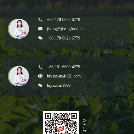
+86 178 0628 6779
jixing@jixingfood.cn
+86 178 0628 6779
+86 151 6600 4279
biyaxuan@126.com
biyaxuan1999
WeChat