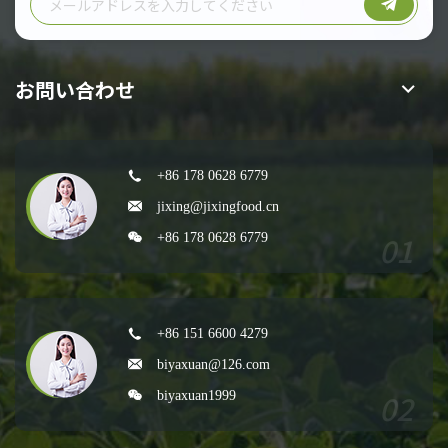
お問い合わせ
+86 178 0628 6779
jixing@jixingfood.cn
+86 178 0628 6779
+86 151 6600 4279
biyaxuan@126.com
biyaxuan1999